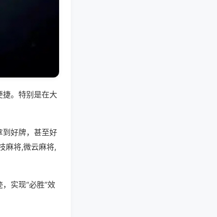
便捷。特别是在大
拿到好牌，甚至好
麻将,微云麻将,
，实现“必胜”效
。