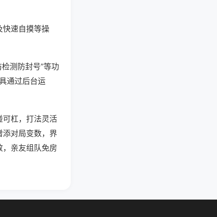
及快速自摸等操
防检测防封号”等功
工具通过后台运
碰可杠，打法灵活
增添对局变数，界
效，亲友组队免房