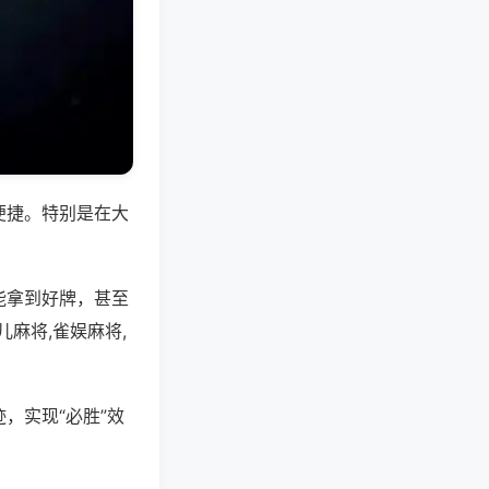
便捷。特别是在大
能拿到好牌，甚至
麻将,雀娱麻将,
，实现“必胜”效
。