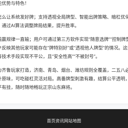
能优势与特色！
怎么让系统发好牌；支持透视全局牌型、智能出牌策略、暗杠优
，通过AI算法调整牌局结果，提升胜率。
赢规律一直输；用户可通过第三方软件实现“随意选牌”“控制牌型
反映其他玩家可能存在“牌特别好”或“透视他人牌型”的情况。
技术手段实现不平公，且“安全性高”“不被封号”。
为齐鲁玩家打造，济南、青岛、烟台、潍坊规则全覆盖，二五八
汁原味，可吃碰杠灵活对局。高番牌型刺激有趣，结算公平透明
平有挂，随时随地畅玩正宗山东麻将。
首页
资讯
网站地图