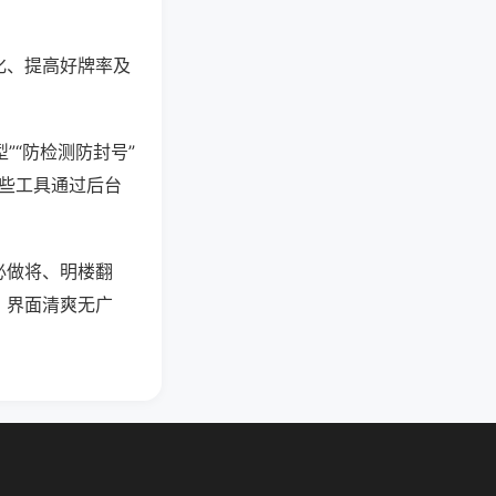
化、提高好牌率及
”“防检测防封号”
这些工具通过后台
必做将、明楼翻
，界面清爽无广