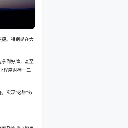
便捷。特别是在大
能拿到好牌，甚至
小程序财神十三
，实现“必胜”效
。