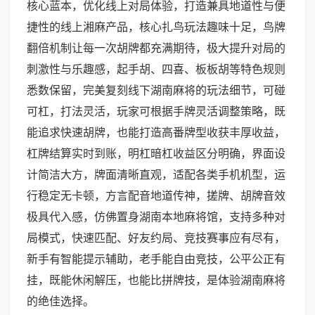
核心蓝本，优化线上对局体验，打造兼具地道性与便
捷性的线上湘麻产品，核心扎鸟玩法趣味十足，鸟牌
翻倍机制让每一次胡牌都充满期待，极大提升对局的
刺激性与乐趣感，起手胡、四喜、板板胡等特色规则
悉数保留，完美复刻线下湖南麻将的玩法细节，可碰
可杠，打法灵活，玩家可根据手牌灵活调整策略，既
能追求快速胡牌，也能打造高番牌型收获丰厚收益，
杠牌结算实时到账，明杠暗杠收益区分明确，界面设
计简洁大方，牌面清晰直观，适配各类手机机型，运
行稳定无卡顿，方言配音地道传神，搓牌、胡牌音效
极具代入感，仿佛置身湖南本地麻将馆，支持多种对
局模式，快速匹配、好友约局、竞技赛事应有尽有，
新手有智能提示辅助，老手能自由竞技，公平公正有
挂，既能休闲解压，也能比拼牌技，是体验湖南麻将
的绝佳选择。