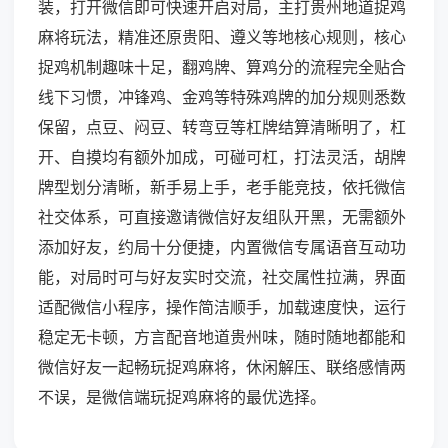
装，打开微信即可快速开启对局，主打贵州地道捉鸡
麻将玩法，精准还原贵阳、遵义等地核心规则，核心
捉鸡机制趣味十足，翻鸡牌、算鸡分的流程完全贴合
线下习惯，冲锋鸡、金鸡等特殊鸡牌的加分规则悉数
保留，点豆、闷豆、转弯豆等杠牌结算清晰明了，杠
开、自摸均有额外加成，可碰可杠，打法灵活，胡牌
牌型划分清晰，新手易上手，老手能竞技，依托微信
社交体系，可直接邀请微信好友组队开黑，无需额外
添加好友，约局十分便捷，内置微信专属语音互动功
能，对局时可与好友实时交流，社交属性拉满，界面
适配微信小程序，操作简洁顺手，加载速度快，运行
稳定无卡顿，方言配音地道贵州味，随时随地都能和
微信好友一起畅玩捉鸡麻将，休闲解压、联络感情两
不误，是微信端玩捉鸡麻将的最优选择。