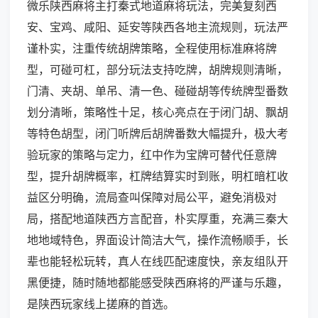
微乐陕西麻将主打秦式地道麻将玩法，完美复刻西
安、宝鸡、咸阳、延安等陕西各地主流规则，玩法严
谨朴实，注重传统胡牌策略，全程使用标准麻将牌
型，可碰可杠，部分玩法支持吃牌，胡牌规则清晰，
门清、夹胡、单吊、清一色、碰碰胡等传统牌型番数
划分清晰，策略性十足，核心亮点在于闭门胡、飘胡
等特色胡型，闭门听牌后胡牌番数大幅提升，极大考
验玩家的策略与定力，红中作为宝牌可替代任意牌
型，提升胡牌概率，杠牌结算实时到账，明杠暗杠收
益区分明确，流局查叫保障对局公平，避免消极对
局，搭配地道陕西方言配音，朴实厚重，充满三秦大
地地域特色，界面设计简洁大气，操作流畅顺手，长
辈也能轻松玩转，真人在线匹配速度快，亲友组队开
黑便捷，随时随地都能感受陕西麻将的严谨与乐趣，
是陕西玩家线上搓麻的首选。