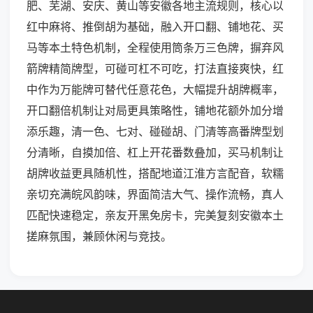
肥、芜湖、安庆、黄山等安徽各地主流规则，核心以
红中麻将、推倒胡为基础，融入开口翻、铺地花、买
马等本土特色机制，全程使用筒条万三色牌，摒弃风
箭牌精简牌型，可碰可杠不可吃，打法直接爽快，红
中作为万能牌可替代任意花色，大幅提升胡牌概率，
开口翻倍机制让对局更具策略性，铺地花额外加分增
添乐趣，清一色、七对、碰碰胡、门清等高番牌型划
分清晰，自摸加倍、杠上开花番数叠加，买马机制让
胡牌收益更具随机性，搭配地道江淮方言配音，软糯
亲切充满皖风韵味，界面简洁大气、操作流畅，真人
匹配快速稳定，亲友开黑免房卡，完美复刻安徽本土
搓麻氛围，兼顾休闲与竞技。