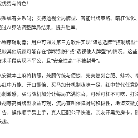
能优势与特色！
跟系统有关系吗；支持透视全局牌型、智能出牌策略、暗杠优化
通过AI算法调整牌局结果，提升胜率。
程序辅助器；用户可通过第三方软件实现“随意选牌”“控制牌型”
映其他玩家可能存在“牌特别好”或“透视他人牌型”的情况。这
术手段实现不平公，且“安全性高”“不被封号”。
焦安徽本土麻将精髓，兼顾传统与便捷，完美复刻合肥、蚌埠、
心红中万能、开口翻倍、买马加分机制趣味十足，红中替代任意
局刺激感，买马随机加分让每局充满惊喜，可碰可杠不可吃，打
碰胡等高番牌型收益可观，流局查叫保障对局积极性，地道安徽
广告，操作顺手易上手，真人匹配公平快速，亲友开黑免房卡，
乐趣。