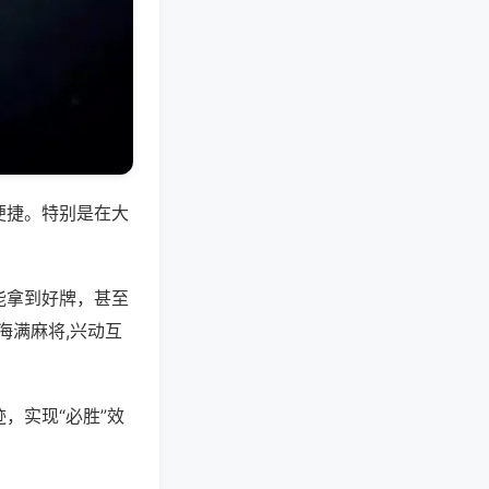
便捷。特别是在大
能拿到好牌，甚至
海满麻将,兴动互
，实现“必胜”效
。