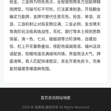
抢金、三金倒为特色亮点，全程使用筒条万加箭牌精
简牌型，可碰可杠不可吃，打法紧凑刺激，开局翻金
确定万能牌，金牌可替代任意花色，抢金、单游、双
游、三游机制让对局变数拉满，三金必倒、金龙啸天
等高阶玩法极具挑战性，花杠、跟打等本土规则悉数
保留，清一色、七对、碰碰胡等分阶清晰，自摸加
倍、杠上开花番数叠加，搭配地道闽南语、福州话双
语配音，软糯地道充满闽地风情，界面简洁大气、牌
面清晰，真人匹配快速稳定，亲友开黑免房卡，完美
复刻福建茶楼搓麻氛围。
首页
资讯
网站地图
2026 © 易聚网 版权所有 All Rights Reserved