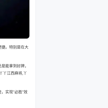
便捷。特别是在大
总是能拿到好牌，
丫丫江西麻将,丫
，实现“必胜”效
。