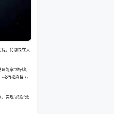
便捷。特别是在大
总是能拿到好牌，
小松宿松麻将,八
，实现“必胜”效
。