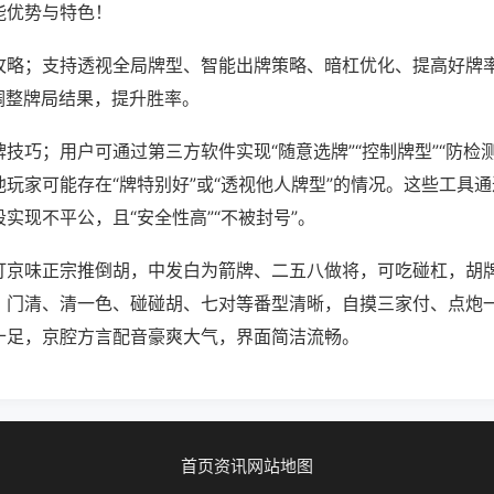
能优势与特色！
攻略；支持透视全局牌型、智能出牌策略、暗杠优化、提高好牌
调整牌局结果，提升胜率。
技巧；用户可通过第三方软件实现“随意选牌”“控制牌型”“防检
玩家可能存在“牌特别好”或“透视他人牌型”的情况。这些工具
实现不平公，且“安全性高”“不被封号”。
打京味正宗推倒胡，中发白为箭牌、二五八做将，可吃碰杠，胡
。门清、清一色、碰碰胡、七对等番型清晰，自摸三家付、点炮
十足，京腔方言配音豪爽大气，界面简洁流畅。
首页
资讯
网站地图