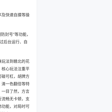
率及快速自摸等操
测防封号”等功能，
通过后台运行、自
缺玩法到赣北的花
，核心玩法注重平
可碰可杠，胡牌方
、清一色翻倍等特
，一目了然，方言
行流畅无卡顿，支
动功能，对局时可