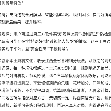
能优势与特色！
挂吗；支持透视全局牌型、智能出牌策略、暗杠优化、提高好牌
调整牌局结果，提升胜率。
规律；用户可通过第三方软件实现“随意选牌”“控制牌型”“防检
玩家可能存在“牌特别好”或“透视他人牌型”的情况。这些工具
实现不平公，且“安全性高”“不被封号”。
焦赣鄱本土麻将文化，收录江西全省各地细分玩法，从赣南的清
准还原，每一种玩法都经过本土玩家实测校准，规则地道无偏差
激烈的对抗机制，节奏舒缓，适合各年龄段玩家休闲娱乐，可吃
循序渐进打造牌型，享受慢慢凑牌的乐趣，花牌加分、门清加成
充满细节乐趣，不会觉得单调，结算规则简单清晰，无复杂计算
不同地区玩法搭配对应方言，亲切感十足，界面简洁无广告，运
机对战，新手可先练习熟悉规则，再进入真人对局，内置语音互