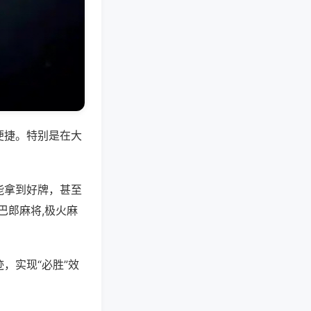
便捷。特别是在大
能拿到好牌，甚至
巴郎麻将,极火麻
，实现“必胜”效
。