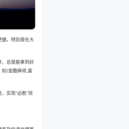
便捷。特别是在大
好，总是能拿到好
如(金酷麻将,富
，实现“必胜”效
。