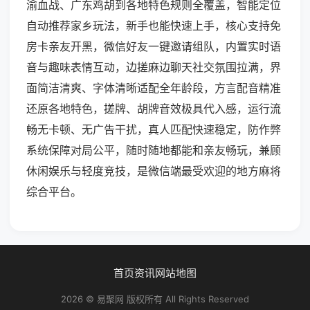
渝血战、广东鸡胡到各地特色规则全覆盖，智能定位
自动推荐家乡玩法，新手也能快速上手，核心支持免
房卡亲友开黑，微信好友一键邀请组队，内置实时语
音与趣味表情互动，边搓麻边聊天社交氛围拉满，界
面简洁清爽、字体清晰适配全年龄段，方言配音精准
还原各地特色，搓牌、胡牌音效极具代入感，运行流
畅无卡顿、无广告干扰，真人匹配快速稳定，防作弊
系统保障对局公平，随时随地都能和亲友畅玩，兼顾
休闲娱乐与轻度竞技，是微信端最受欢迎的地方麻将
综合平台。
首页
资讯
网站地图
2026 © 易聚网 版权所有 All Rights Reserved