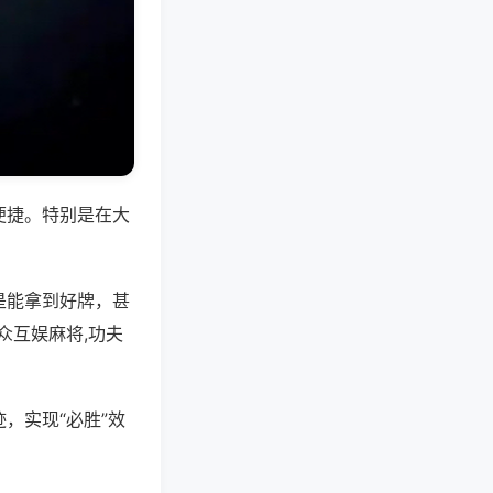
便捷。特别是在大
是能拿到好牌，甚
众互娱麻将,功夫
，实现“必胜”效
。