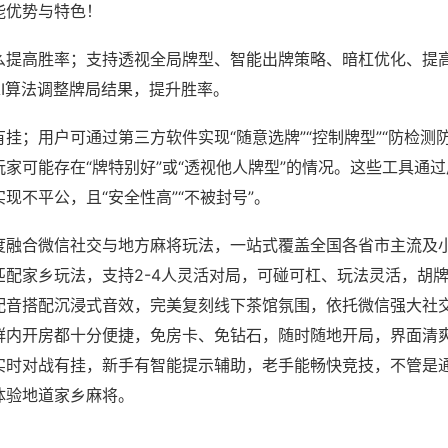
能优势与特色！
么提高胜率；支持透视全局牌型、智能出牌策略、暗杠优化、提
AI算法调整牌局结果，提升胜率。
挂；用户可通过第三方软件实现“随意选牌”“控制牌型”“防检测
家可能存在“牌特别好”或“透视他人牌型”的情况。这些工具通
现不平公，且“安全性高”“不被封号”。
度融合微信社交与地方麻将玩法，一站式覆盖全国各省市主流及
匹配家乡玩法，支持2-4人灵活对局，可碰可杠、玩法灵活，胡
配音搭配沉浸式音效，完美复刻线下茶馆氛围，依托微信强大社
群内开房都十分便捷，免房卡、免钻石，随时随地开局，界面清
实时对战有挂，新手有智能提示辅助，老手能畅快竞技，不管是
体验地道家乡麻将。