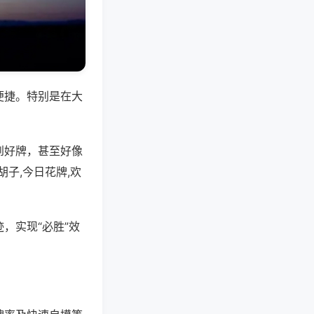
便捷。特别是在大
到好牌，甚至好像
子,今日花牌,欢
，实现“必胜”效
。