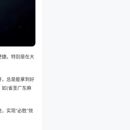
便捷。特别是在大
好，总是能拿到好
如(雀圣广东麻
，实现“必胜”效
。