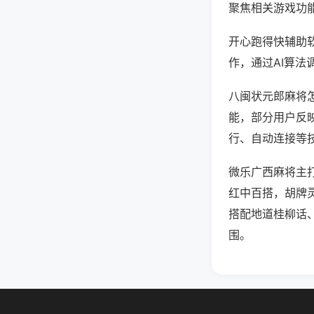
聚焦相关游戏功
开心跑得快辅助
作，通过AI算法
八闽状元郎麻将怎
能，部分用户反映
行、自动连接等技
微乐广西麻将主
红中百搭，胡牌
搭配地道桂柳话
围。