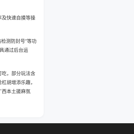
率及快速自摸等操
防检测防封号”等功
工具通过后台运
可吃，部分玩法含
抢杠胡增添乐趣，
广西本土搓麻氛