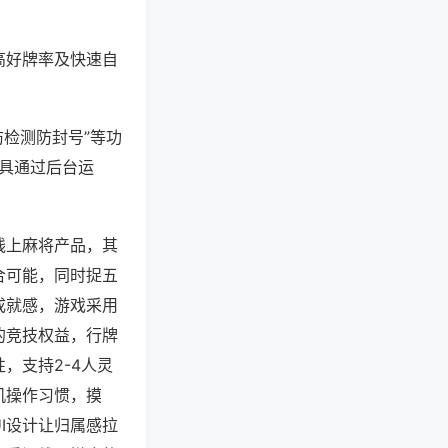
高好牌率及快速自
防检测防封号”等功
工具通过后台运
线上麻将产品，其
合可能，同时捉五
成就感，游戏采用
的竞技权益，行牌
，支持2-4人灵
机操作习惯，摸
I设计让归属感拉