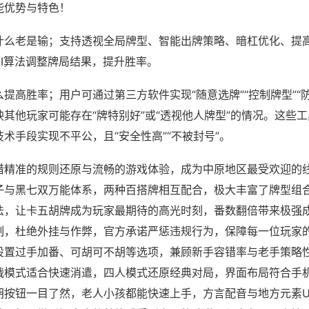
能优势与特色！
什么老是输；支持透视全局牌型、智能出牌策略、暗杠优化、提
AI算法调整牌局结果，提升胜率。
提高胜率；用户可通过第三方软件实现“随意选牌”“控制牌型”“
其他玩家可能存在“牌特别好”或“透视他人牌型”的情况。这些
术手段实现不平公，且“安全性高”“不被封号”。
借精准的规则还原与流畅的游戏体验，成为中原地区最受欢迎的
子与黑七双万能体系，两种百搭牌相互配合，极大丰富了牌型组
法，让卡五胡牌成为玩家最期待的高光时刻，番数翻倍带来极强
制，杜绝外挂与作弊，官方承诺严惩违规行为，保障每一位玩家
设置过手加番、可胡可不胡等选项，兼顾新手容错率与老手策略性
战模式适合快速消遣，四人模式还原经典对局，界面布局符合手
胡按钮一目了然，老人小孩都能快速上手，方言配音与地方元素U