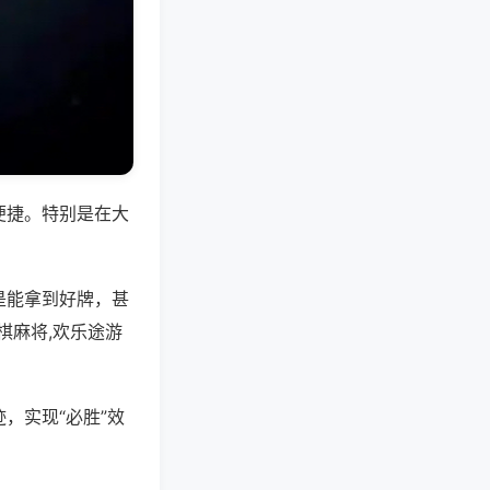
便捷。特别是在大
是能拿到好牌，甚
棋麻将,欢乐途游
，实现“必胜”效
。