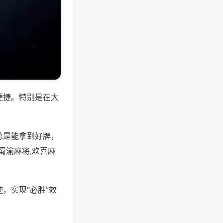
便捷。特别是在大
总是能拿到好牌，
蜀渝麻将,欢喜麻
，实现“必胜”效
。