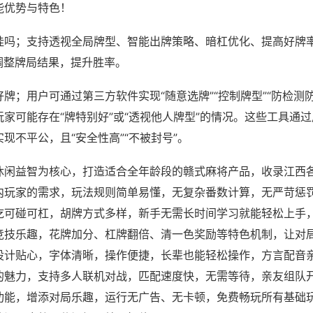
能优势与特色！
挂吗；支持透视全局牌型、智能出牌策略、暗杠优化、提高好牌
调整牌局结果，提升胜率。
牌；用户可通过第三方软件实现“随意选牌”“控制牌型”“防检测
家可能存在“牌特别好”或“透视他人牌型”的情况。这些工具通
现不平公，且“安全性高”“不被封号”。
休闲益智为核心，打造适合全年龄段的赣式麻将产品，收录江西
内玩家的需求，玩法规则简单易懂，无复杂番数计算，无严苛惩
吃可碰可杠，胡牌方式多样，新手无需长时间学习就能轻松上手
竞技乐趣，花牌加分、杠牌翻倍、清一色奖励等特色机制，让对
设计贴心，字体清晰，操作便捷，长辈也能轻松操作，方言配音
的魅力，支持多人联机对战，匹配速度快，无需等待，亲友组队
功能，增添对局乐趣，运行无广告、无卡顿，免费畅玩所有基础