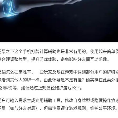
场景之下这个手机打牌计算辅助也是非常有用的，使用起来简单
以合理调整牌型，提升游戏体验，避免影响好友间互动乐趣。
是输怎么提高胜率；一些玩家反映在游戏中遇到部分用户的牌特
能看到其他人的牌一样，由此怀疑是不是有挂？确实存在此类外挂
憨麻将)等，建议通过正规途径维护游戏公平。
用户可输入需求生成专用辅助工具，修改自身牌型或隐藏操作痕迹
场景（如与好友对局），但需注意遵守游戏规则，维护公平环境