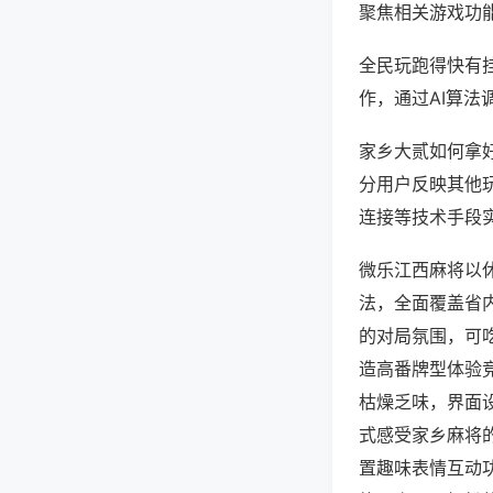
聚焦相关游戏功
全民玩跑得快有
作，通过AI算法
家乡大贰如何拿好
分用户反映其他玩
连接等技术手段实
微乐江西麻将以
法，全面覆盖省
的对局氛围，可
造高番牌型体验
枯燥乏味，界面
式感受家乡麻将
置趣味表情互动