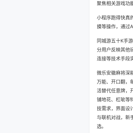
聚焦相关游戏功
小程序跑得快真
摸等操作，通过
同城游五十K手游
分用户反映其他玩
连接等技术手段实
微乐安徽麻将深
万能、开口翻，
活替代任意牌，
铺地花、杠呲等
技需求，界面设
与联机对战，新
选。