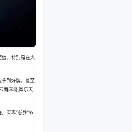
便捷。特别是在大
能拿到好牌，甚至
云南麻将,微乐天
，实现“必胜”效
。