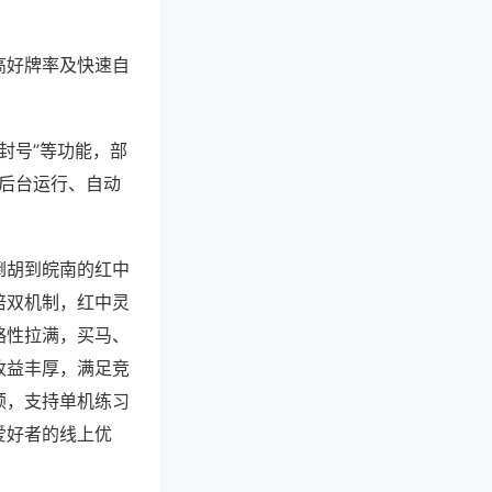
高好牌率及快速自
封号”等功能，部
过后台运行、自动
倒胡到皖南的红中
倍双机制，红中灵
略性拉满，买马、
收益丰厚，满足竞
顿，支持单机练习
爱好者的线上优