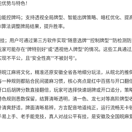
能优势与特色！
的能控牌吗；支持透视全局牌型、智能出牌策略、暗杠优化、提
AI算法调整牌局结果，提升胜率。
挂；用户可通过第三方软件实现“随意选牌”“控制牌型”“防检测防
家可能存在“牌特别好”或“透视他人牌型”的情况。这些工具通
现不平公，且“安全性高”“不被封号”。
耕皖江麻将文化，精准还原安徽全省各地细分玩法，从皖北的推
每一种规则都贴合民间搓麻习惯，核心亮点是红中百搭与开口翻
开口后胡牌分数直接翻倍，玩家可选择快速胡牌或开口追分，策
特色规则悉数保留，结算清晰透明，清一色、龙七对等高阶牌型
计清爽舒适，牌面清晰易辨，方言配音地道纯正，运行流畅无卡
手易上手、老手能竞技，真人对战公平有挂，是安徽及全国皖麻