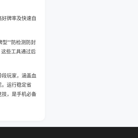
高好牌率及快速自
型”“防检测防封
。这些工具通过后
龄段玩家，涵盖血
足。运行稳定省
竞技，是手机必备