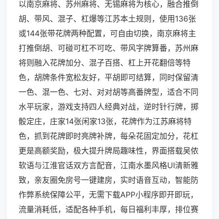
以南京麻将、苏州麻将、无锡麻将为核心，融合推倒
胡、带风、混子、杠爆等江苏本土规则，使用136张
或144张带花牌两种配置，可自由切换，南京麻将主
打推倒胡、可碰可杠不可吃、带风字牌算番，苏州麻
将则融入花牌加分、混子百搭、杠上开花翻倍等特
色，胡牌条件宽松友好，平胡即可结算，同时保留清
一色、混一色、七对、对对胡等高番牌型，适合不同
水平玩家，游戏支持四人经典对战，逆时针行牌，掷
骰定庄，庄家14张闲家13张，花牌作为江苏麻将特
色，抓到花牌即时亮牌补牌，每朵花固定加分，花杠
更是高额奖励，极大提升牌局趣味性，界面搭载吴侬
软语与江淮官话双方言配音，江南水墨风格UI清新雅
致，亲友圈免房号一键建房，实时语音互动，智能防
作弊系统保障公平，无需下载APP小程序即开即玩，
流量消耗低，适配各种手机，每日福利丰厚，排位赛