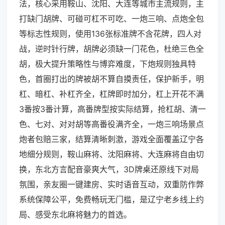
法，核心采用鞍山、沈阳、大连等城市主流规则，主
打缺门胡牌、可碰可杠不可吃、一炮三响、点炮全包
等标志性规则，使用136张标准牌不含花牌，四人对
战，逆时针行牌，胡牌必须缺一门花色，杜绝三色全
胡，极大提升策略性与博弈难度，下炮规则独具特
色，首圈打出的牌被胡不算自摸责任，保护新手，明
杠、暗杠、补杠齐全，杠牌即时加分，杠上开花不满
3番按3番计算，高番牌型按实际结算，抢杠胡、清一
色、七对、对对胡等高番役满齐全，一炮三响场景点
炮者包赔三家，结算清晰刺激，游戏全面覆盖辽宁各
地细分规则，鞍山麻将、沈阳麻将、大连麻将自由切
换，东北方言配音豪爽大气，3D牌桌还原线下对局
氛围，亲友圈一键建房、实时语音互动，双重防作弊
系统保障公平，免费畅玩无门槛，是辽宁老乡线上约
局、感受东北麻将魅力的首选。