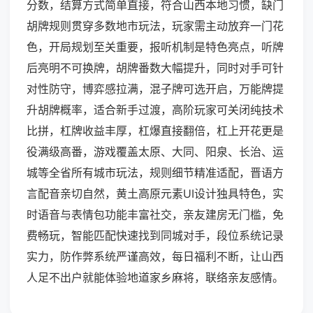
分数，结算方式简单直接，符合山西本地习惯，缺门
胡牌规则贯穿多数地市玩法，玩家需主动放弃一门花
色，开局规划至关重要，报听机制是特色亮点，听牌
后亮明不可换牌，胡牌番数大幅提升，同时对手可针
对性防守，博弈感拉满，混子牌可选开启，万能牌提
升胡牌概率，适合新手过渡，高阶玩家可关闭纯技术
比拼，杠牌收益丰厚，杠爆直接翻倍，杠上开花更是
役满级高番，游戏覆盖太原、大同、阳泉、长治、运
城等全省所有城市玩法，规则细节精准适配，晋语方
言配音亲切自然，黄土高原元素UI设计独具特色，实
时语音与表情包功能丰富社交，亲友建房无门槛，免
费畅玩，智能匹配快速找到同城对手，段位系统记录
实力，防作弊系统严谨高效，每日福利不断，让山西
人足不出户就能体验地道家乡麻将，联络亲友感情。