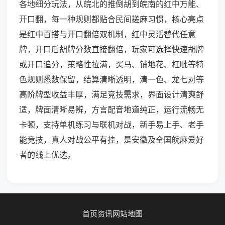
各地细分玩法，从皖北的推倒胡到皖南的红中万能、
开口翻，每一种规则都贴合民间搓麻习惯，核心亮点
是红中百搭与开口翻倍双机制，红中灵活替代任意
牌，开口后胡牌分数直接翻倍，玩家可选择快速胡牌
或开口追分，策略性拉满，买马、铺地花、杠呲等特
色规则悉数保留，结算清晰透明，清一色、龙七对等
高阶牌型收益丰厚，满足竞技需求，界面设计清爽舒
适，牌面清晰易辨，方言配音地道纯正，运行流畅无
卡顿，支持单机练习与联机对战，新手易上手、老手
能竞技，真人对战公平有挂，是安徽及全国皖麻爱好
者的线上优选。
首页
资讯
网站地图