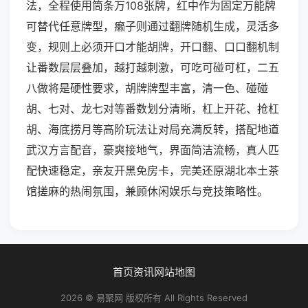
法，全程使用筒条万108张牌，红中作为固定万能牌
可替代任意牌型，癞子则通过翻牌随机生成，灵活多
变，规则上必须开口才能胡牌，开口翻、口口翻机制
让番数层层叠加，越打越刺激，可吃可碰可杠，二五
八做将是硬性要求，胡牌牌型丰富，清一色、碰碰
胡、七对、龙七对等番数划分清晰，杠上开花、抢杠
胡、海底捞月等高阶玩法让对局充满反转，搭配地道
武汉方言配音，豪爽接地气，界面简洁流畅，真人匹
配快速稳定，亲友开黑免房卡，完美还原湖北本土茶
馆搓麻的热闹氛围，兼顾休闲娱乐与竞技策略性。
首页
资讯
网站地图
2026 © 易聚网 版权所有 All Rights Reserved