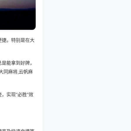
便捷。特别是在大
总是能拿到好牌，
大同麻将,云帆麻
，实现“必胜”效
。