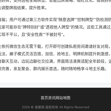
刷好牌；支持透视全局牌型、智能出牌策略、暗杠优化、提高好
法调整牌局结果，提升胜率。
输；用户可通过第三方软件实现“随意选牌”“控制牌型”“防检测
家可能存在“牌特别好”或“透视他人牌型”的情况。这些工具通
现不平公，且“安全性高”“不被封号”。
主依托微信生态无需下载，打开即可创建私密房间邀请好友对局
玩法，癞子模式灵活百搭，加倍、抢地主、明牌机制提升刺激感
音聊天互动，边玩边聊社交拉满，界面简洁清爽适配全年龄段，
统完善，亲友聚会、群内娱乐首选，随时随地畅享斗地主乐趣。
首页
资讯
网站地图
2026 © 易聚网 版权所有 All Rights Reserved