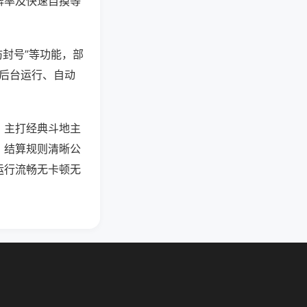
牌率及快速自摸等
防封号”等功能，部
过后台运行、自动
，主打经典斗地主
，结算规则清晰公
运行流畅无卡顿无