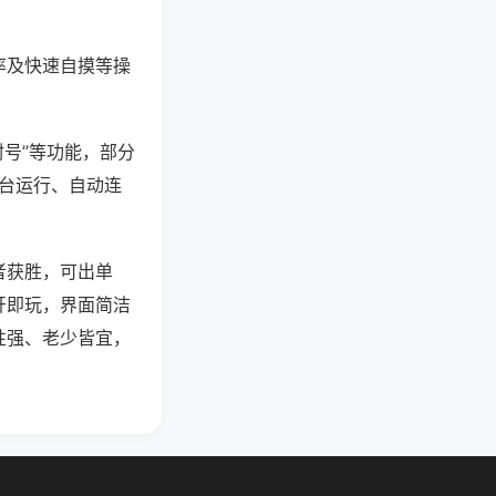
率及快速自摸等操
封号”等功能，部分
后台运行、自动连
者获胜，可出单
开即玩，界面简洁
性强、老少皆宜，