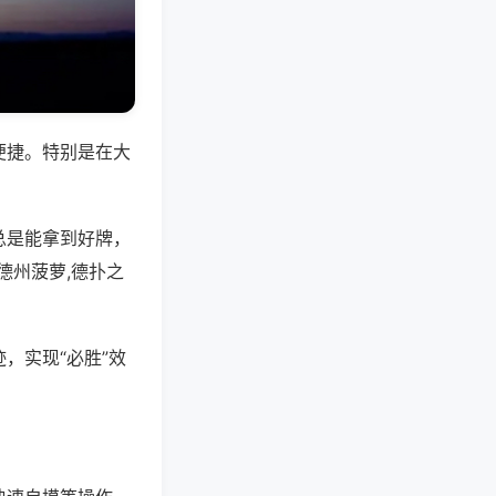
便捷。特别是在大
总是能拿到好牌，
德州菠萝,德扑之
，实现“必胜”效
。