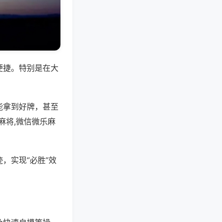
便捷。特别是在大
能拿到好牌，甚至
麻将,微信微乐麻
，实现“必胜”效
。